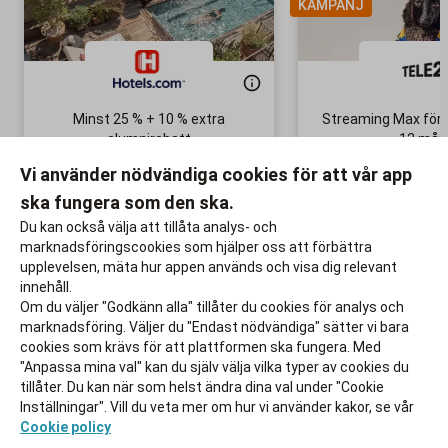
KAMPANJ
Minst 25 % + 10 % extra
Streaming Max för 
alumnirabatt
12 mån
Boka din nästa semester!
Ingen bindni
Vi använder nödvändiga cookies för att vår app
ska fungera som den ska.
Till rabatten
Till rabat
Du kan också välja att tillåta analys- och
marknadsföringscookies som hjälper oss att förbättra
upplevelsen, mäta hur appen används och visa dig relevant
innehåll.
Om du väljer "Godkänn alla" tillåter du cookies för analys och
marknadsföring. Väljer du "Endast nödvändiga" sätter vi bara
cookies som krävs för att plattformen ska fungera. Med
"Anpassa mina val" kan du själv välja vilka typer av cookies du
tillåter. Du kan när som helst ändra dina val under "Cookie
Inställningar". Vill du veta mer om hur vi använder kakor, se vår
Cookie policy