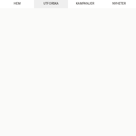
HEM
UTFORSKA
KAMPANJER
NYHETER
Mecenat
·
Seniordays
·
Mecenat Talang
·
TraineeGuiden
Svenska
(sv)