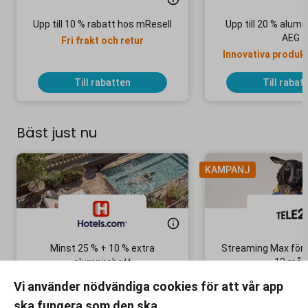
Upp till 10 % rabatt hos mResell
Upp till 20 % alum
AEG
Fri frakt och retur
Innovativa produkte
bra pri
Till rabatten
Till rabat
Bäst just nu
KAMPANJ
Minst 25 % + 10 % extra
Streaming Max för 
alumnirabatt
12 mån
Boka din nästa semester!
Ingen bindni
Vi använder nödvändiga cookies för att vår app
ska fungera som den ska.
Till rabatten
Till rabat