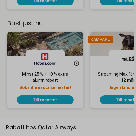
Till rabatten
Till rabat
Bäst just nu
KAMPANJ
Minst 25 % + 10 % extra
Streaming Max för 
alumnirabatt
12 mån
Boka din nästa semester!
Ingen bindni
Till rabatten
Till rabat
Rabatt hos Qatar Airways