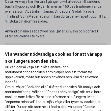
Qatar Airways har flertalet gånger blivit utsedda till världens
bästa flygbolag och flyger till mer än 160 destinationer världen
över så som Australien, Japan, Singapore, Sydafrika och
Thailand. Som Mecenat alumn kan du ta del av rabatt upp till 12
% . Boka din drömresa idag.
Använd din unika rabattkod hos Qatar Airways och gör livet
efter studierna lite rikare.
Rabattfakta
Vi använder nödvändiga cookies för att vår app
ska fungera som den ska.
Rapportera ett problem
Du kan också välja att tillåta analys- och
marknadsföringscookies som hjälper oss att förbättra
upplevelsen, mäta hur appen används och visa dig relevant
innehåll.
Om du väljer "Godkänn alla" tillåter du cookies för analys och
marknadsföring. Väljer du "Endast nödvändiga" sätter vi bara
cookies som krävs för att plattformen ska fungera. Med
"Anpassa mina val" kan du själv välja vilka typer av cookies du
tillåter. Du kan när som helst ändra dina val under "Cookie