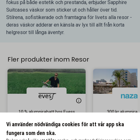
fokus på både estetik och prestanda, erbjuder Sapphire
Suitcases väskor som sticker ut och håller över tid.
Stilrena, sofistikerade och framtagna för livets alla resor -
deras väskor adderar en känsla av lyx till allt från korta
helgresor till långa äventyr.
Fler produkter inom Resor
10 % alumnirabatt hos Evess
300 kr alumniraba
Inclusive-r
Gäller på ordinarie pris
Vi använder nödvändiga cookies för att vår app ska
Gäller på sista mi
fungera som den ska.
Till rabatten
Till rabat