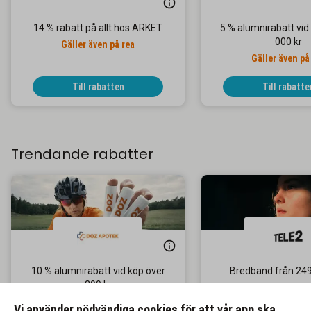
14 % rabatt på allt hos ARKET
5 % alumnirabatt vid
000 kr
Gäller även på rea
Gäller även på
Till rabatten
Till rabatte
Trendande rabatter
10 % alumnirabatt vid köp över
Bredband från 24
299 kr
Välj din hastighet frå
Gäller endast online
till 1 200 Mbi
Vi använder nödvändiga cookies för att vår app ska