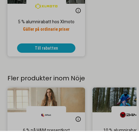
5 % alumnirabatt hos Xlmoto
Gäller på ordinarie priser
Till rabatten
Fler produkter inom Nöje
6 % på H&M presentkort
10 % alumnirabat
Gäller vid köp öve