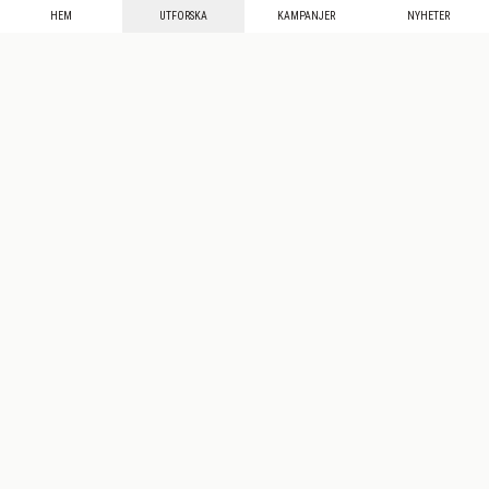
HEM
UTFORSKA
KAMPANJER
NYHETER
Mecenat
·
Seniordays
·
Mecenat Talang
·
TraineeGuiden
Svenska
(sv)