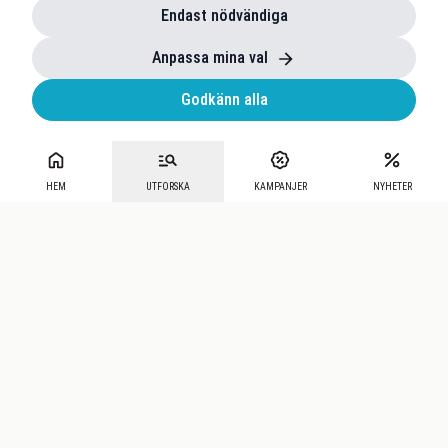
Endast nödvändiga
Anpassa mina val
Godkänn alla
HEM
UTFORSKA
KAMPANJER
NYHETER
Mecenat
·
Seniordays
·
Mecenat Talang
·
TraineeGuiden