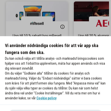
Upp till 10 % rabatt hos mResell
Upp till 20 % alumni
Fri frakt och retur
Innovativa produkter 
Vi använder nödvändiga cookies för att vår app ska
pris
fungera som den ska.
Till rabatten
Till rabat
Du kan också välja att tillåta analys- och marknadsföringscookies som
hjälper oss att förbättra upplevelsen, mäta hur appen används och visa
dig relevant innehåll.
Om du väljer "Godkänn alla" tillåter du cookies för analys och
marknadsföring. Väljer du "Endast nödvändiga" sätter vi bara cookies
som krävs för att plattformen ska fungera. Med "Anpassa mina val" kan
du själv välja vilka typer av cookies du tillåter. Du kan när som helst
ändra dina val under "Cookie Inställningar". Vill du veta mer om hur vi
använder kakor, se vår
Cookie policy