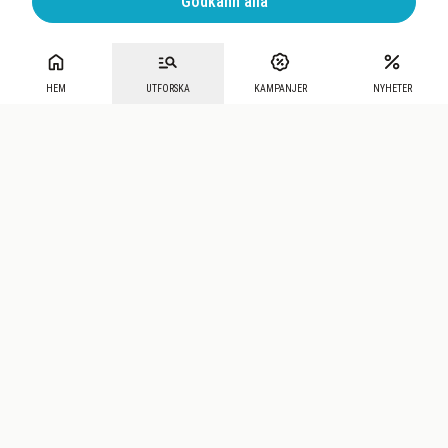
Godkänn alla
HEM
UTFORSKA
KAMPANJER
NYHETER
Mecenat
·
Seniordays
·
Mecenat Talang
·
TraineeGuiden