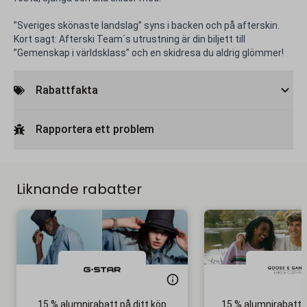
”Sveriges skönaste landslag” syns i backen och på afterskin.
Kort sagt: Afterski Team´s utrustning är din biljett till
”Gemenskap i världsklass” och en skidresa du aldrig glömmer!
Rabattfakta
Rapportera ett problem
Liknande rabatter
15 % alumnirabatt på ditt köp
15 % alumnirabatt 