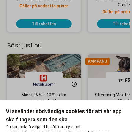
Gander
Gäller på nedsatta priser
Gäller på ordin
Till rabatten
Till rabat
Bäst just nu
KAMPANJ
Minst 25 % + 10 % extra
Streaming Max för 
alumnirabatt
12 mån
Boka din nästa semester!
Ingen bindni
Vi använder nödvändiga cookies för att vår app
ska fungera som den ska.
Till rabatten
Till rabat
Du kan också välja att tillåta analys- och