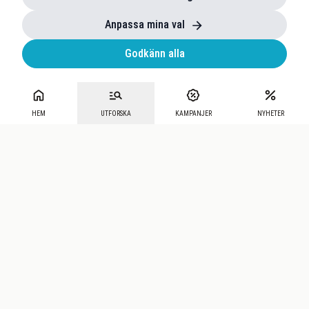
Anpassa mina val
Godkänn alla
HEM
UTFORSKA
KAMPANJER
NYHETER
Mecenat
·
Seniordays
·
Mecenat Talang
·
TraineeGuiden