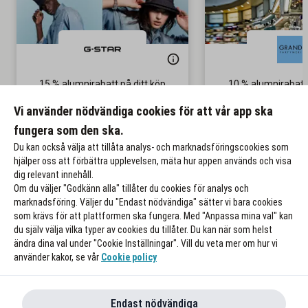
15 % alumnirabatt på ditt köp
10 % alumnirabatt
parfymer
Gäller på nedsatta priser
Vi använder nödvändiga cookies för att vår app ska
Gäller även p
fungera som den ska.
Till rabatten
Till rabat
Du kan också välja att tillåta analys- och marknadsföringscookies som
hjälper oss att förbättra upplevelsen, mäta hur appen används och visa
dig relevant innehåll.
Om du väljer "Godkänn alla" tillåter du cookies för analys och
marknadsföring. Väljer du "Endast nödvändiga" sätter vi bara cookies
som krävs för att plattformen ska fungera. Med "Anpassa mina val" kan
du själv välja vilka typer av cookies du tillåter. Du kan när som helst
ändra dina val under "Cookie Inställningar". Vill du veta mer om hur vi
använder kakor, se vår
Cookie policy
Endast nödvändiga