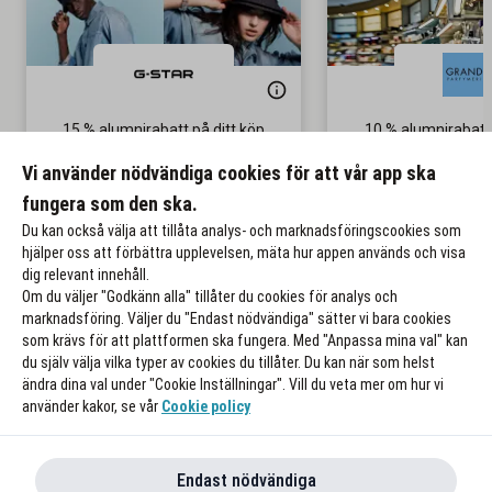
15 % alumnirabatt på ditt köp
10 % alumnirabatt
parfymer
Gäller på nedsatta priser
Vi använder nödvändiga cookies för att vår app ska
Gäller även p
fungera som den ska.
Till rabatten
Till rabat
Du kan också välja att tillåta analys- och marknadsföringscookies som
hjälper oss att förbättra upplevelsen, mäta hur appen används och visa
dig relevant innehåll.
Om du väljer "Godkänn alla" tillåter du cookies för analys och
marknadsföring. Väljer du "Endast nödvändiga" sätter vi bara cookies
som krävs för att plattformen ska fungera. Med "Anpassa mina val" kan
du själv välja vilka typer av cookies du tillåter. Du kan när som helst
ändra dina val under "Cookie Inställningar". Vill du veta mer om hur vi
använder kakor, se vår
Cookie policy
Endast nödvändiga