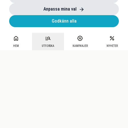
Anpassa mina val
Godkänn alla
HEM
UTFORSKA
KAMPANJER
NYHETER
Mecenat
·
Seniordays
·
Mecenat Talang
·
TraineeGuiden