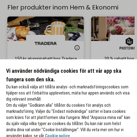
Fler produkter inom Hem & Ekonomi
150 kr alumnirabatt hos Tradera
20 % rabatt hos 
Gäller på ditt första köp
Gäller på ordinar
Vi använder nödvändiga cookies för att vår app ska
fungera som den ska.
Till rabatten
Till rabat
Du kan också välja att tillåta analys- och marknadsföringscookies som
hjälper oss att förbättra upplevelsen, mäta hur appen används och visa
dig relevant innehåll.
Om du väljer "Godkänn alla" tillåter du cookies för analys och
marknadsföring. Väljer du "Endast nödvändiga" sätter vi bara cookies
som krävs för att plattformen ska fungera. Med "Anpassa mina val" kan
du själv välja vilka typer av cookies du tillåter. Du kan när som helst
ändra dina val under "Cookie Inställningar". Vill du veta mer om hur vi
använder kakor, se vår
Cookie policy