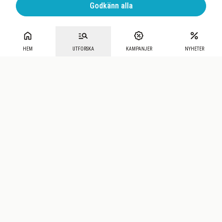
Godkänn alla
HEM
UTFORSKA
KAMPANJER
NYHETER
Mecenat
·
Seniordays
·
Mecenat Talang
·
TraineeGuiden