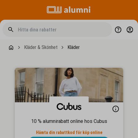
Kläder & Skönhet
Kläder
10 % alumnirabatt online hos Cubus
Hämta din rabattkod för köp online