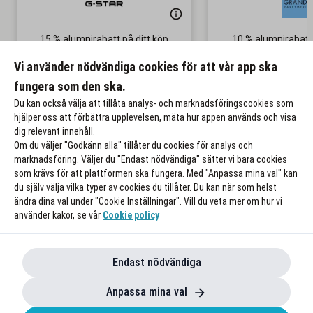
15 % alumnirabatt på ditt köp
10 % alumnirabatt
parfymer
Gäller på nedsatta priser
Vi använder nödvändiga cookies för att vår app ska
Gäller även p
fungera som den ska.
Till rabatten
Till rabat
Du kan också välja att tillåta analys- och marknadsföringscookies som
hjälper oss att förbättra upplevelsen, mäta hur appen används och visa
dig relevant innehåll.
Om du väljer "Godkänn alla" tillåter du cookies för analys och
marknadsföring. Väljer du "Endast nödvändiga" sätter vi bara cookies
som krävs för att plattformen ska fungera. Med "Anpassa mina val" kan
du själv välja vilka typer av cookies du tillåter. Du kan när som helst
ändra dina val under "Cookie Inställningar". Vill du veta mer om hur vi
använder kakor, se vår
Cookie policy
Endast nödvändiga
Anpassa mina val