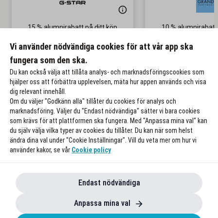
15 % alumnirabatt på ditt köp
10 % alumnirabatt
parfymer
Gäller på nedsatta priser
Vi använder nödvändiga cookies för att vår app ska
Gäller även p
fungera som den ska.
Till rabatten
Till rabat
Du kan också välja att tillåta analys- och marknadsföringscookies som
hjälper oss att förbättra upplevelsen, mäta hur appen används och visa
dig relevant innehåll.
Om du väljer "Godkänn alla" tillåter du cookies för analys och
marknadsföring. Väljer du "Endast nödvändiga" sätter vi bara cookies
som krävs för att plattformen ska fungera. Med "Anpassa mina val" kan
du själv välja vilka typer av cookies du tillåter. Du kan när som helst
ändra dina val under "Cookie Inställningar". Vill du veta mer om hur vi
använder kakor, se vår
Cookie policy
Endast nödvändiga
Anpassa mina val