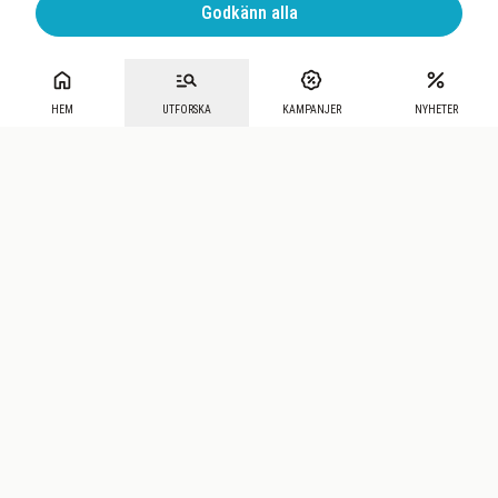
Godkänn alla
HEM
UTFORSKA
KAMPANJER
NYHETER
Mecenat
·
Seniordays
·
Mecenat Talang
·
TraineeGuiden