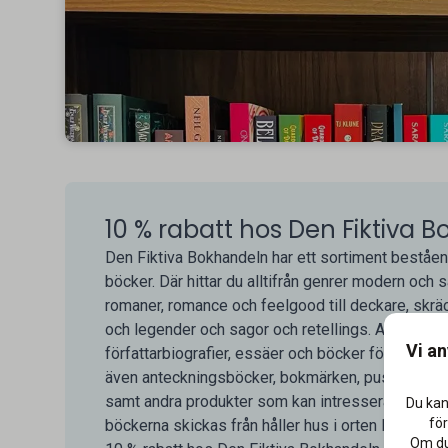
10 % rabatt hos Den Fiktiva 
Den Fiktiva Bokhandeln har ett sortiment beståen
böcker. Där hittar du alltifrån genrer modern och s
romaner, romance och feelgood till deckare, skräck
och legender och sagor och retellings. Andra böck
Vi a
författarbiografier, essäer och böcker för barn, 
även anteckningsböcker, bokmärken, pussel och spe
samt andra produkter som kan intressera bokläsare
Du kan
för
böckerna skickas från håller hus i orten Mellösa
Om du 