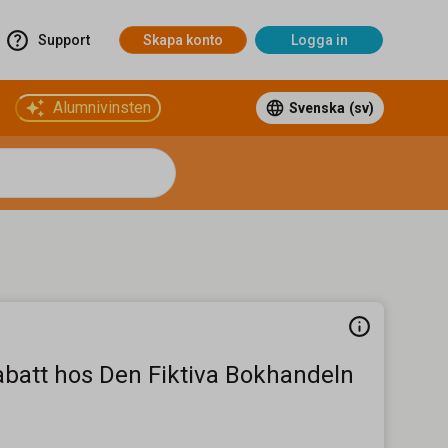
Support
Skapa konto
Logga in
Alumnivinsten
Svenska
(sv)
abatt hos Den Fiktiva Bokhandeln