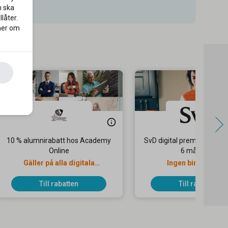
n ska
låter.
 mer om
10 % alumnirabatt hos Academy
SvD digital premium – 79 
Online
6 månader
Gäller på alla digitala
Ingen bindningsti
yrkesutbildningar
Till rabatten
Till rabatten