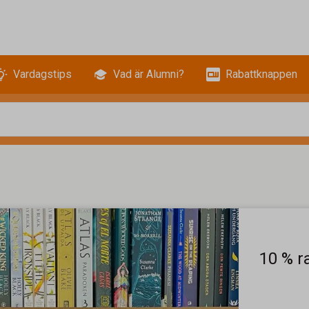
Vardagstips
Vad är Alumni?
Rabattknappen
10 % r