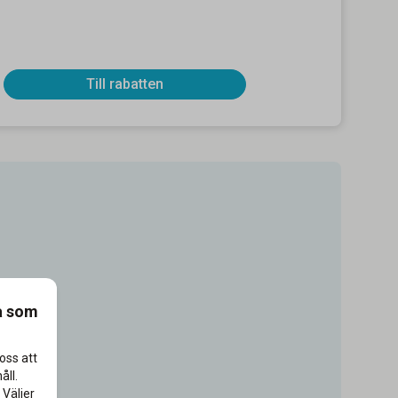
Till rabatten
a som
oss att
åll.
 Väljer