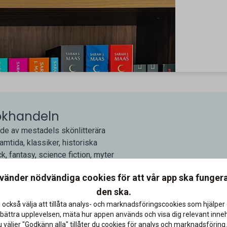
Bokhandeln
de av mestadels skönlitterära
amtida, klassiker, historiska
, fantasy, science fiction, myter
er i sortimentet är mytologier,
nvänder nödvändiga cookies för att vår app ska funger
ungdomar och unga vuxna! Det finns
den ska.
l kopplade till litterära verk,
. Den lilla fysiska butiken där
 också välja att tillåta analys- och marknadsföringscookies som hjälper 
bättra upplevelsen, mäta hur appen används och visa dig relevant inneh
, Flens kommun. Som alumn får du
väljer "Godkänn alla" tillåter du cookies för analys och marknadsföring.