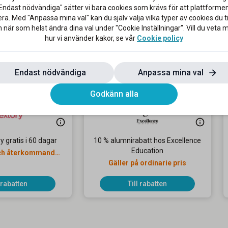
em din nästa läsning idag!
Endast nödvändiga" sätter vi bara cookies som krävs för att plattforme
ra. Med "Anpassa mina val" kan du själv välja vilka typer av cookies du til
 när som helst ändra dina val under "Cookie Inställningar". Vill du veta
hur vi använder kakor, se vår
Cookie policy
Endast nödvändiga
Anpassa mina val
Godkänn alla
 gratis i 60 dagar
10 % alumnirabatt hos Excellence
Education
och återkommande
under
Gäller på ordinarie pris
l rabatten
Till rabatten