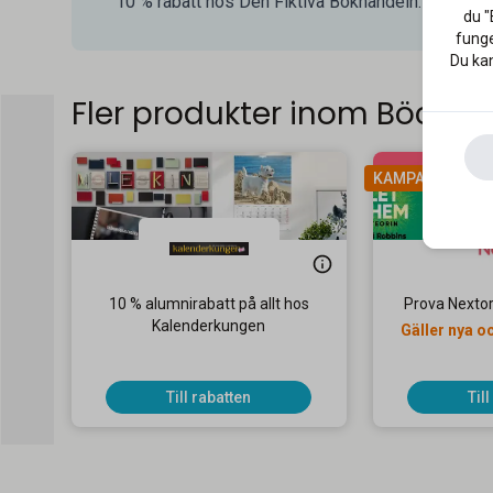
10 % rabatt hos Den Fiktiva Bokhandeln. Shoppa h
du "
funge
Du kan
Fler produkter inom Böcker
KAMPANJ
10 % alumnirabatt på allt hos
Prova Nextory
Kalenderkungen
Gäller nya 
k
Till rabatten
Til