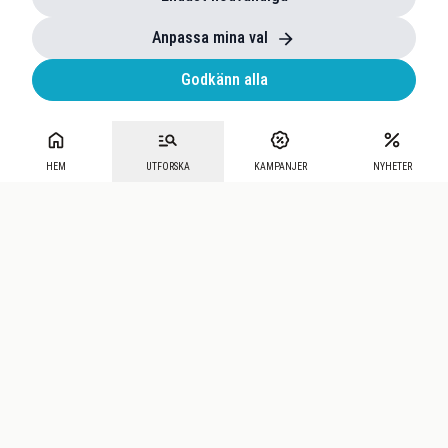
Anpassa mina val
Godkänn alla
HEM
UTFORSKA
KAMPANJER
NYHETER
Mecenat
·
Seniordays
·
Mecenat Talang
·
TraineeGuiden