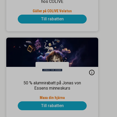
hos COLIVE
Gäller på COLIVE Volatus
Till rabatten
50 % alumnirabatt på Jonas von
Essens minneskurs
Maxa din hjärna
Till rabatten