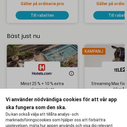
Gäller på ordinarie pris
Gäller på ordina
Till rabatten
Till rabat
Bäst just nu
KAMPANJ
Minst 25 % + 10 % extra
Streaming Max för 
alumnirabatt
12 mån
Boka din nästa semester!
Ingen bindni
Vi använder nödvändiga cookies för att vår app
ska fungera som den ska.
Till rabatten
Till rabat
Du kan också välja att tillåta analys- och
marknadsföringscookies som hjälper oss att förbättra
upplevelsen, mäta hur appen används och visa dig relevant