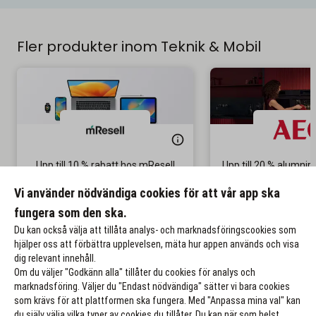
Fler produkter inom Teknik & Mobil
Upp till 10 % rabatt hos mResell
Upp till 20 % alumni
Fri frakt och retur
Innovativa produkter 
Vi använder nödvändiga cookies för att vår app ska
pris
fungera som den ska.
Till rabatten
Till rabat
Du kan också välja att tillåta analys- och marknadsföringscookies som
hjälper oss att förbättra upplevelsen, mäta hur appen används och visa
dig relevant innehåll.
Om du väljer "Godkänn alla" tillåter du cookies för analys och
marknadsföring. Väljer du "Endast nödvändiga" sätter vi bara cookies
som krävs för att plattformen ska fungera. Med "Anpassa mina val" kan
du själv välja vilka typer av cookies du tillåter. Du kan när som helst