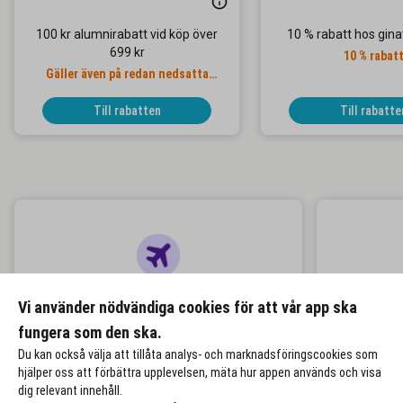
100 kr alumnirabatt vid köp över
10 % rabatt hos gina
699 kr
10 % rabat
Gäller även på redan nedsatta
priser
Till rabatten
Till rabatte
Resor & Hotell
Up
Vi använder nödvändiga cookies för att vår app ska
Upp till 30 % alumnirabatt
fungera som den ska.
Du kan också välja att tillåta analys- och marknadsföringscookies som
hjälper oss att förbättra upplevelsen, mäta hur appen används och visa
dig relevant innehåll.