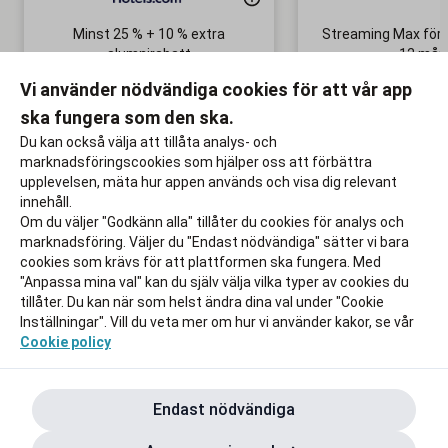
Minst 25 % + 10 % extra
Streaming Max för 
alumnirabatt
12 mån
Boka din nästa semester!
Ingen bindni
Vi använder nödvändiga cookies för att vår app
ska fungera som den ska.
Till rabatten
Till rabat
Du kan också välja att tillåta analys- och
marknadsföringscookies som hjälper oss att förbättra
upplevelsen, mäta hur appen används och visa dig relevant
innehåll.
Om du väljer "Godkänn alla" tillåter du cookies för analys och
marknadsföring. Väljer du "Endast nödvändiga" sätter vi bara
cookies som krävs för att plattformen ska fungera. Med
"Anpassa mina val" kan du själv välja vilka typer av cookies du
tillåter. Du kan när som helst ändra dina val under "Cookie
Inställningar". Vill du veta mer om hur vi använder kakor, se vår
Cookie policy
Endast nödvändiga