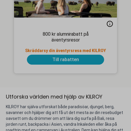
800 kr alumnirabatt på
äventyrsresor
Skräddarsy din äventyrsresa med KILROY
Till rabatten
Utforska världen med hjälp av KILROY
KILROY har själva utforskat både paradisöar, djungel, berg,
savanner och hjälper dig att få ut det mesta av din resebudget
oavsett om du drömmer om att lära dig surfa på Bali, resa
jorden runt, backpacka i Asien, vandra Inkaleden eller åka på
roadtrip med en campervan i Australien. Dem kan hjälpa dig att