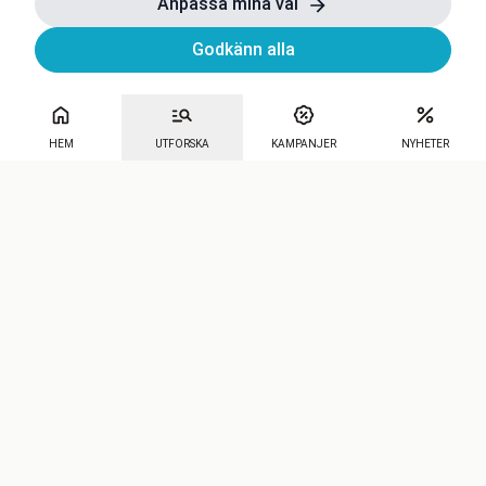
Anpassa mina val
Godkänn alla
HEM
UTFORSKA
KAMPANJER
NYHETER
Mecenat
·
Seniordays
·
Mecenat Talang
·
TraineeGuiden