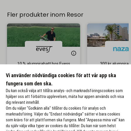
Fler produkter inom Resor
10 % alumnirabatt hos Evess
300 kr alumniraba
Inclusive-r
Gäller på ordinarie pris
Vi använder nödvändiga cookies för att vår app ska
Gäller på sista mi
fungera som den ska.
Till rabatten
Till rabat
Du kan också välja att tillåta analys- och marknadsföringscookies som
hjälper oss att förbättra upplevelsen, mäta hur appen används och visa
dig relevant innehåll.
Om du väljer "Godkänn alla" tillåter du cookies för analys och
marknadsföring. Väljer du "Endast nödvändiga" sätter vi bara cookies
som krävs för att plattformen ska fungera. Med "Anpassa mina val" kan
du själv välja vilka typer av cookies du tillåter. Du kan när som helst