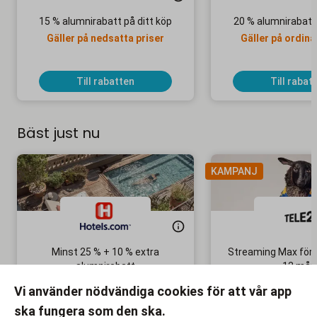
15 % alumnirabatt på ditt köp
20 % alumnirabatt
Gäller på nedsatta priser
Gäller på ordina
Till rabatten
Till rabat
Bäst just nu
KAMPANJ
Minst 25 % + 10 % extra
Streaming Max för 
alumnirabatt
12 mån
Boka din nästa semester!
Ingen bindni
Vi använder nödvändiga cookies för att vår app
ska fungera som den ska.
Till rabatten
Till rabat