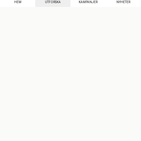
HEM
UTFORSKA
KAMPANJER
NYHETER
Mecenat
·
Seniordays
·
Mecenat Talang
·
TraineeGuiden
Svenska
(sv)