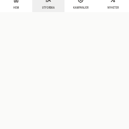
HEM
UTFORSKA
KAMPANJER
NYHETER
Mecenat
·
Seniordays
·
Mecenat Talang
·
TraineeGuiden
Svenska
(sv)