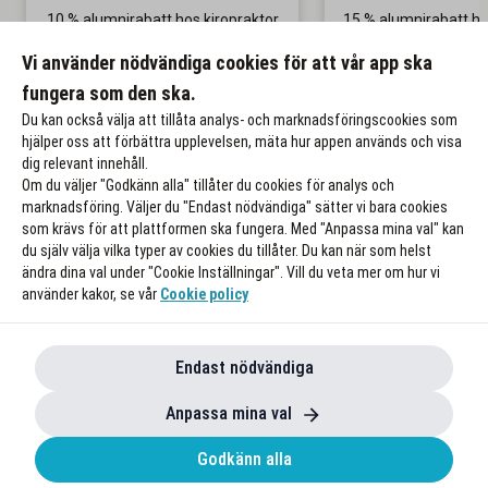
10 % alumnirabatt hos kiropraktor
15 % alumnirabatt h
& naprapat
Gäller på ordinar
Vi använder nödvändiga cookies för att vår app ska
Gäller återbesök
fungera som den ska.
Till rabatten
Till rabat
Du kan också välja att tillåta analys- och marknadsföringscookies som
hjälper oss att förbättra upplevelsen, mäta hur appen används och visa
dig relevant innehåll.
Om du väljer "Godkänn alla" tillåter du cookies för analys och
marknadsföring. Väljer du "Endast nödvändiga" sätter vi bara cookies
som krävs för att plattformen ska fungera. Med "Anpassa mina val" kan
du själv välja vilka typer av cookies du tillåter. Du kan när som helst
ändra dina val under "Cookie Inställningar". Vill du veta mer om hur vi
använder kakor, se vår
Cookie policy
Endast nödvändiga
Anpassa mina val
Godkänn alla