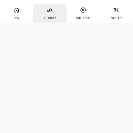
HEM
UTFORSKA
KAMPANJER
NYHETER
Mecenat
·
Seniordays
·
Mecenat Talang
·
TraineeGuiden