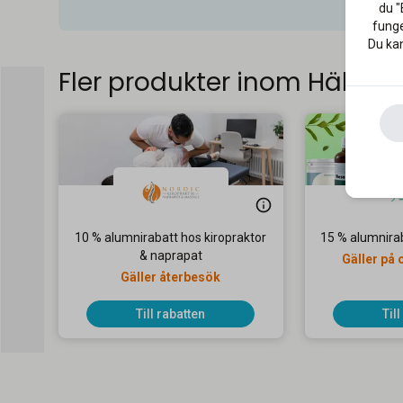
du "
funge
Du kan
Fler produkter inom Hälsa
10 % alumnirabatt hos kiropraktor
15 % alumnira
& naprapat
Gäller på 
Gäller återbesök
Till rabatten
Til