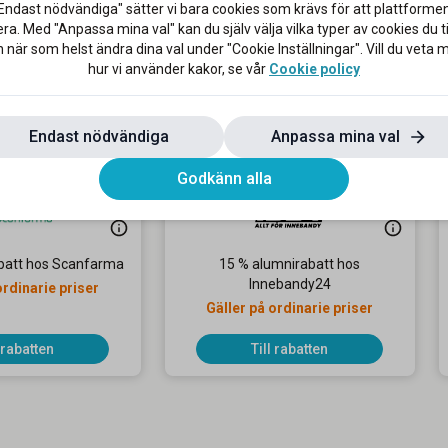
Endast nödvändiga" sätter vi bara cookies som krävs för att plattforme
ra. Med "Anpassa mina val" kan du själv välja vilka typer av cookies du til
 när som helst ändra dina val under "Cookie Inställningar". Vill du veta
hur vi använder kakor, se vår
Cookie policy
Endast nödvändiga
Anpassa mina val
Godkänn alla
batt hos Scanfarma
15 % alumnirabatt hos
Innebandy24
ordinarie priser
Gäller på ordinarie priser
l rabatten
Till rabatten