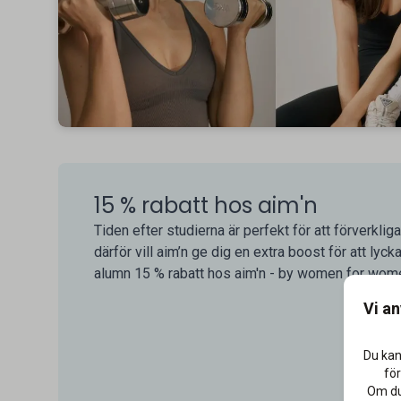
15 % rabatt hos aim'n
Tiden efter studierna är perfekt för att förverkli
därför vill aim’n ge dig en extra boost för att ly
alumn 15 % rabatt hos aim'n - by women for wom
Vi a
Du kan
för
Om du 