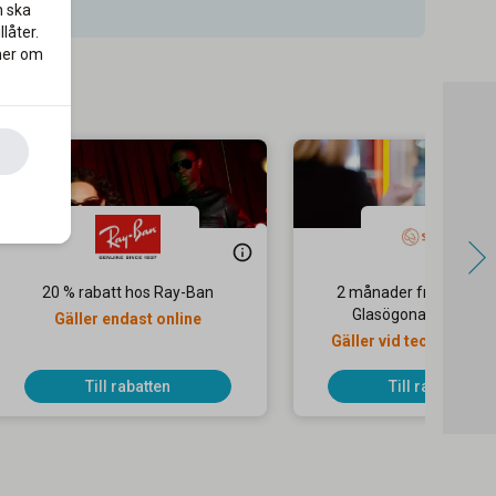
n ska
låter.
 mer om
20 % rabatt hos Ray-Ban
2 månader fritt på Life
Glasögonabonnema
Gäller endast online
Gäller vid tecknande av
abonnemang
Till rabatten
Till rabatten