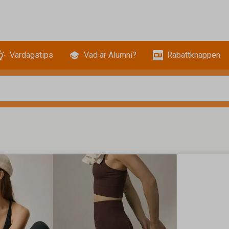
Vardagstips
Vad är Alumni?
Rabattknappen