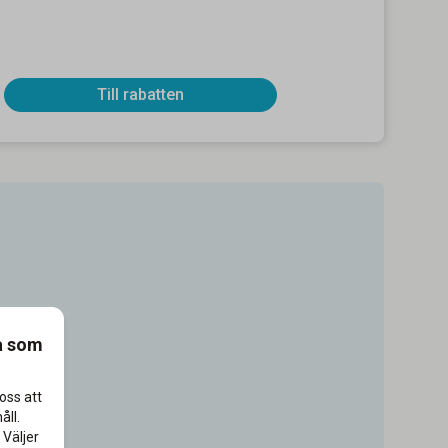
Till rabatten
a som
oss att
åll.
 Väljer