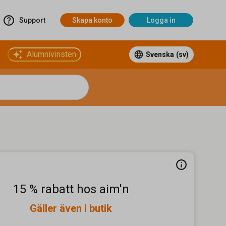
Support
Skapa konto
Logga in
Alumnivinsten
Svenska
(sv)
15 % rabatt hos aim'n
Gäller även i butik