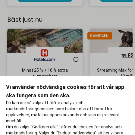
Bäst just nu
KAMPANJ
Minst 25 % + 10 % extra
Streaming Max för 
alumnirabatt
12 mån
Boka din nästa semester!
Ingen bindni
Vi använder nödvändiga cookies för att vår app
ska fungera som den ska.
Till rabatten
Till rabat
Du kan också välja att tillåta analys- och
marknadsföringscookies som hjälper oss att förbättra
upplevelsen, mäta hur appen används och visa dig relevant
innehåll.
Om du väljer "Godkänn alla" tillåter du cookies för analys och
marknadsföring. Väljer du "Endast nödvändiga" sätter vi bara