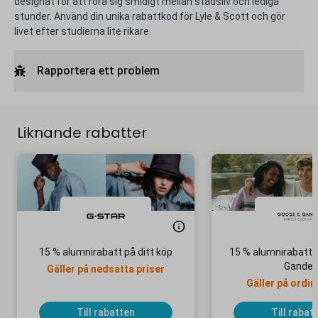
designat för att röra sig smidigt mellan stadsliv och lediga
stunder. Använd din unika rabattkod för Lyle & Scott och gör
livet efter studierna lite rikare.
Rapportera ett problem
Liknande rabatter
15 % alumnirabatt på ditt köp
15 % alumnirabatt 
Gander
Gäller på nedsatta priser
Gäller på ordin
Till rabatten
Till rabat