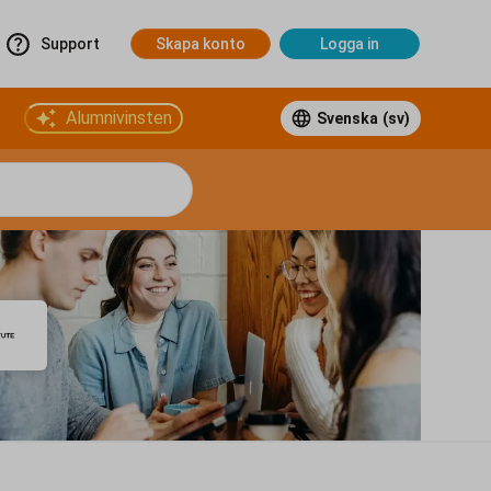
Support
Skapa konto
Logga in
Alumnivinsten
Svenska
(sv)