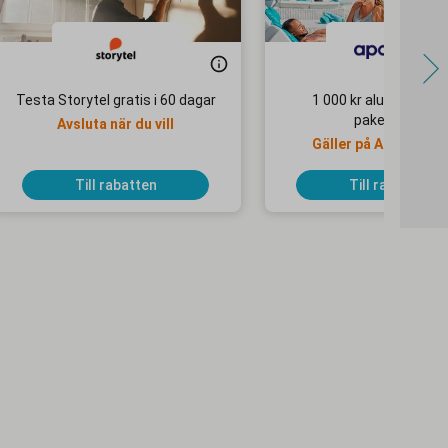
Testa Storytel gratis i 60 dagar
1 000 kr alumnirabatt
paketresor
Avsluta när du vill
Gäller på Apollo Mo
Selected-hotell
Till rabatten
Till rabatten