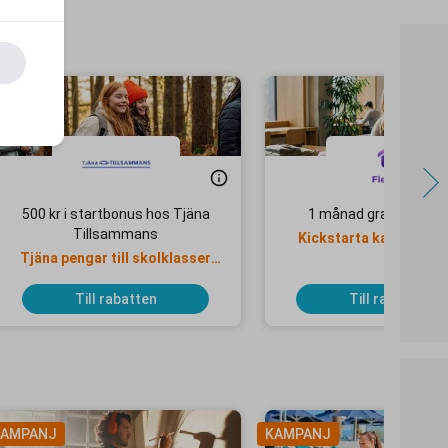
500 kr i startbonus hos Tjäna
1 månad gratis på Fler
Tillsammans
Kickstarta karriären m
Tjäna pengar till skolklasser
eller föreningar!
Till rabatten
Till rabatten
AMPANJ
KAMPANJ