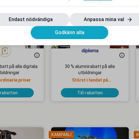
Endast nödvändiga
Anpassa mina val
Godkänn alla
att på alla digitala
30 % alumnirabatt på alla
bildningar
utbildningar
ordinarie priser
Störst i landet på
Onlineutbildningar
 rabatten
Till rabatten
KAMPANJ
K