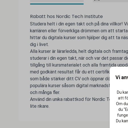
Rabatt hos Nordic Tech Institute
Studera helt i din egen takt och på dina villkor! Vi
karriären eller förverkliga drömmen om att start
hittar du digitala kurser som hjälper dig att ta n
dig i livet.
Alla kurser är lärarledda, helt digitala och framt
studerar i din egen takt, när och var det passar d
tillgång till kursmaterialet och alla framtida upp
med godkänt resultat får du ett certifikat som 
Vi an
som både stärker ditt CV och öppnar dörrar till nya
populära kurser såsom digital marknadsföring, UX-
och många fler.
Du kan
att f
Använd din unika rabattkod för Nordic Tech Instit
Om du 
lite rikare.
du "E
funger
Du kan