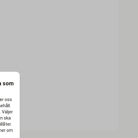
ra som
per oss
ehåll.
 Väljer
en ska
llåter.
 mer om