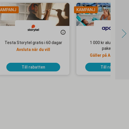
AMPANJ
KAMPANJ
Testa Storytel gratis i 60 dagar
1 000 kr alumnirabatt
paketresor
Avsluta när du vill
Gäller på Apollo Mo
Selected-hotell
Till rabatten
Till rabatten