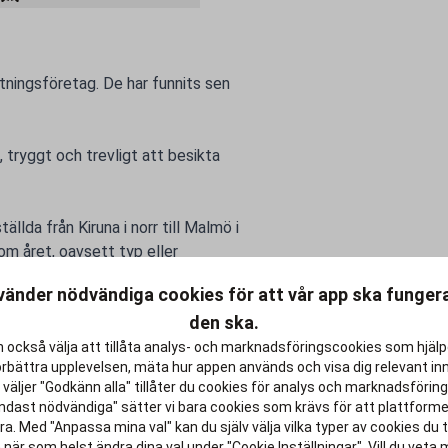
tningsföretag. De har funnits sen
, tryggt och trevligt att besikta
llda från Kiruna i norr till Malmö i
om året, oavsett typ eller
vänder nödvändiga cookies för att vår app ska funge
den ska.
vning och därför klimatkompenserar
 också välja att tillåta analys- och marknadsföringscookies som hjäl
örbättra upplevelsen, mäta hur appen används och visa dig relevant inn
väljer "Godkänn alla" tillåter du cookies för analys och marknadsföring.
h gör livet efter studierna lite
ndast nödvändiga" sätter vi bara cookies som krävs för att plattform
a. Med "Anpassa mina val" kan du själv välja vilka typer av cookies du ti
 när som helst ändra dina val under "Cookie Inställningar". Vill du veta