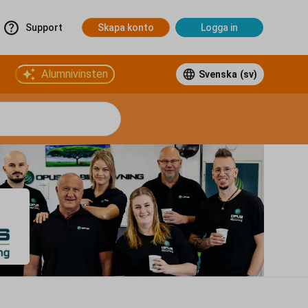
Support
Skapa konto
Logga in
Alumnivinsten
Svenska
(sv)