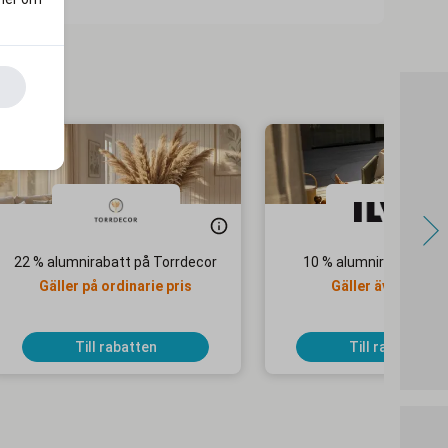
22 % alumnirabatt på Torrdecor
10 % alumnirabatt hos
Gäller på ordinarie pris
Gäller även på re
Till rabatten
Till rabatten