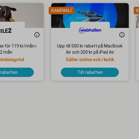
KAMPANJ
K
x för 119 kr/mån i
Upp till 500 kr rabatt på MacBook
2 mån
Air och 200 kr på iPad Air
bindningstid
Gäller online och i butik
 rabatten
Till rabatten