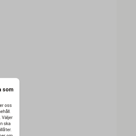
ra som
per oss
ehåll.
 Väljer
en ska
llåter.
 mer om