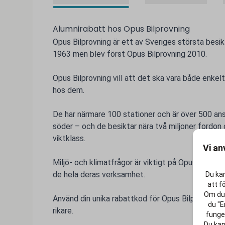
Alumnirabatt hos Opus Bilprovning
Opus Bilprovning är ett av Sveriges största besik
1963 men blev först Opus Bilprovning 2010.
Opus Bilprovning vill att det ska vara både enkelt
hos dem.
De har närmare 100 stationer och är över 500 anstä
söder – och de besiktar nära två miljoner fordon 
viktklass.
Vi an
Miljö- och klimatfrågor är viktigt på Opus Bilpro
de hela deras verksamhet.
Du kan
att f
Om du 
Använd din unika rabattkod för Opus Bilprovning oc
du "E
rikare.
funger
Du kan