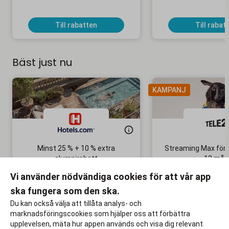
Till rabatten
Till rabat
Bäst just nu
KAMPANJ
Minst 25 % + 10 % extra
Streaming Max för 
alumnirabatt
12 mån
Boka din nästa semester!
Ingen bindni
Vi använder nödvändiga cookies för att vår app
ska fungera som den ska.
Till rabatten
Till rabat
Du kan också välja att tillåta analys- och
marknadsföringscookies som hjälper oss att förbättra
upplevelsen, mäta hur appen används och visa dig relevant