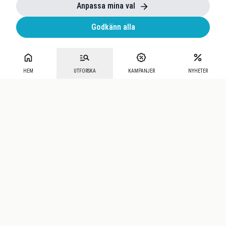
Anpassa mina val
Godkänn alla
HEM
UTFORSKA
KAMPANJER
NYHETER
Mecenat
·
Seniordays
·
Mecenat Talang
·
TraineeGuiden