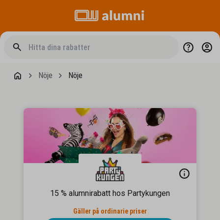
Nöje
Nöje
15 % alumnirabatt hos Partykungen
Gäller på ordinarie priser