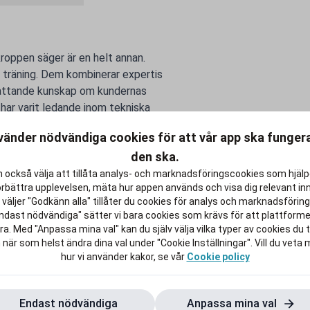
kroppen säger är en helt annan.
in träning. Dem kombinerar expertis
fattande kunskap om kundernas
 har varit ledande inom tekniska
vänder nödvändiga cookies för att vår app ska funge
den ska.
efter studierna lite rikare.
 också välja att tillåta analys- och marknadsföringscookies som hjäl
örbättra upplevelsen, mäta hur appen används och visa dig relevant inn
väljer "Godkänn alla" tillåter du cookies för analys och marknadsföring.
ndast nödvändiga" sätter vi bara cookies som krävs för att plattform
a. Med "Anpassa mina val" kan du själv välja vilka typer av cookies du ti
 när som helst ändra dina val under "Cookie Inställningar". Vill du veta
hur vi använder kakor, se vår
Cookie policy
Endast nödvändiga
Anpassa mina val