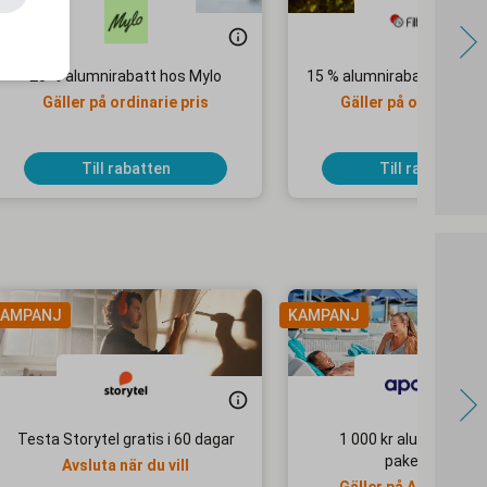
20 % alumnirabatt hos Mylo
15 % alumnirabatt hos Filt
Gäller på ordinarie pris
Gäller på ordinarie p
Till rabatten
Till rabatten
AMPANJ
KAMPANJ
Testa Storytel gratis i 60 dagar
1 000 kr alumnirabatt
paketresor
Avsluta när du vill