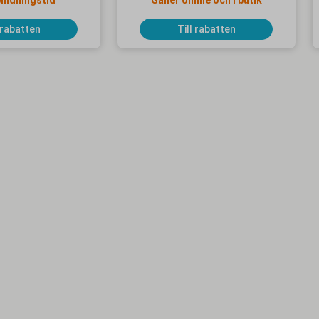
bindningstid
Gäller online och i butik
 rabatten
Till rabatten