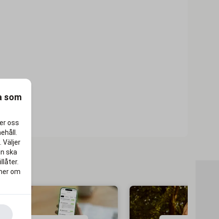
ra som
per oss
ehåll.
 Väljer
en ska
llåter.
 mer om