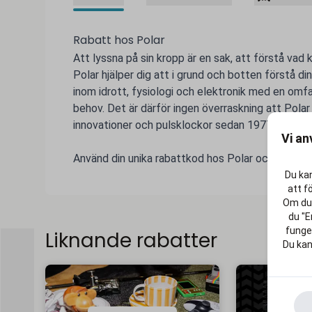
Rabatt hos Polar
Att lyssna på sin kropp är en sak, att förstå vad 
Polar hjälper dig att i grund och botten förstå d
inom idrott, fysiologi och elektronik med en om
behov. Det är därför ingen överraskning att Polar
innovationer och pulsklockor sedan 1977.
Vi an
Använd din unika rabattkod hos Polar och gör livet 
Du kan
att f
Om du 
du "E
funger
Liknande rabatter
Du kan