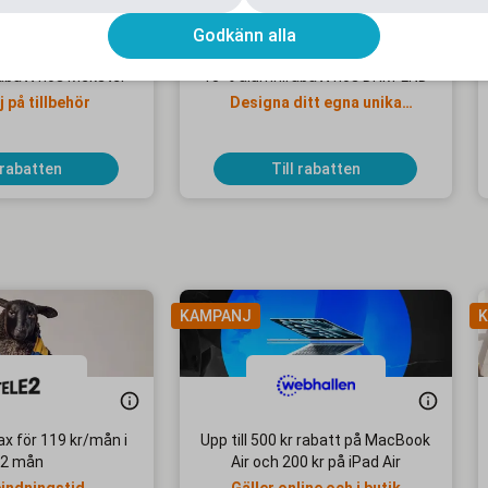
Godkänn alla
abatt hos Mekster
15 % alumnirabatt hos DRM-LND
j på tillbehör
Designa ditt egna unika
mobilskal!
 rabatten
Till rabatten
KAMPANJ
K
x för 119 kr/mån i
Upp till 500 kr rabatt på MacBook
2 mån
Air och 200 kr på iPad Air