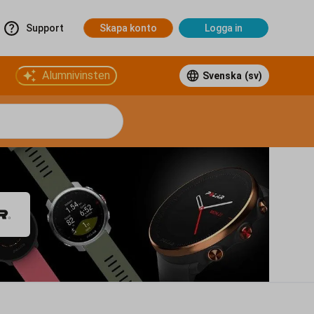
Support
Skapa konto
Logga in
Alumnivinsten
Svenska
(sv)