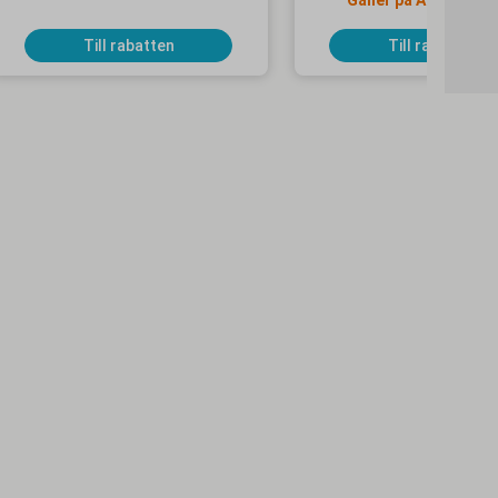
Gäller på Apollo Mo
Selected-hotell
Till rabatten
Till rabatten