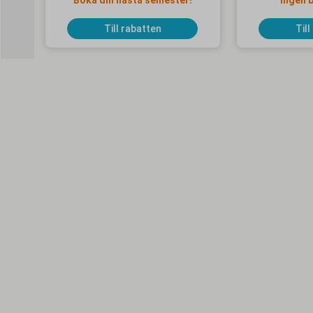
Boka din nästa semester!
Ingen 
Till rabatten
Till