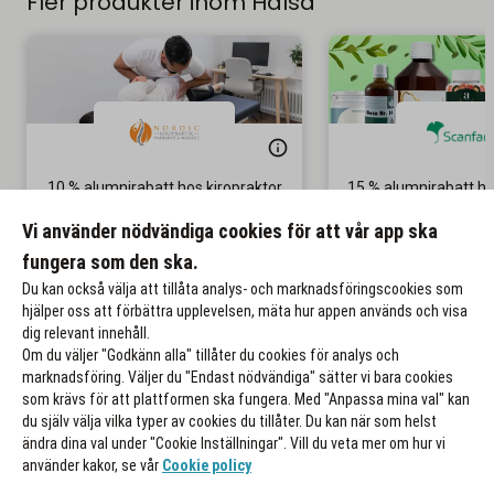
Fler produkter inom Hälsa
10 % alumnirabatt hos kiropraktor
15 % alumnirabatt h
& naprapat
Gäller på ordinar
Vi använder nödvändiga cookies för att vår app ska
Gäller återbesök
fungera som den ska.
Till rabatten
Till rabat
Du kan också välja att tillåta analys- och marknadsföringscookies som
hjälper oss att förbättra upplevelsen, mäta hur appen används och visa
dig relevant innehåll.
Om du väljer "Godkänn alla" tillåter du cookies för analys och
marknadsföring. Väljer du "Endast nödvändiga" sätter vi bara cookies
som krävs för att plattformen ska fungera. Med "Anpassa mina val" kan
du själv välja vilka typer av cookies du tillåter. Du kan när som helst
ändra dina val under "Cookie Inställningar". Vill du veta mer om hur vi
använder kakor, se vår
Cookie policy