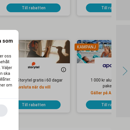
Till rabatten
Till rabatten
ra som
AMPANJ
KAMPANJ
per oss
ehåll.
 Väljer
en ska
llåter.
Testa Storytel gratis i 60 dagar
1 000 kr alumnirabatt
 mer om
paketresor
Avsluta när du vill
Gäller på Apollo Mo
Selected-hotell
Till rabatten
Till rabatten