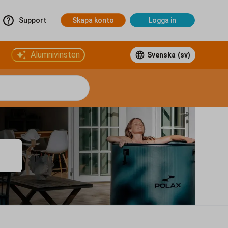
Support
Skapa konto
Logga in
Alumnivinsten
Svenska
(sv)