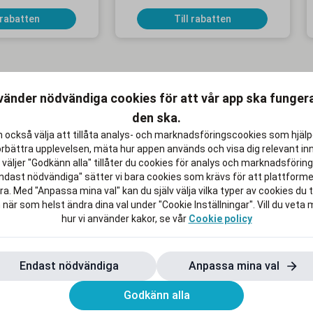
Sverige
 rabatten
Till rabatten
vänder nödvändiga cookies för att vår app ska funge
KAMPANJ
K
den ska.
 också välja att tillåta analys- och marknadsföringscookies som hjäl
örbättra upplevelsen, mäta hur appen används och visa dig relevant inn
väljer "Godkänn alla" tillåter du cookies för analys och marknadsföring.
ndast nödvändiga" sätter vi bara cookies som krävs för att plattform
a. Med "Anpassa mina val" kan du själv välja vilka typer av cookies du ti
x för 119 kr/mån i
Upp till 500 kr rabatt på MacBook
 när som helst ändra dina val under "Cookie Inställningar". Vill du veta
2 mån
Air och 200 kr på iPad Air
hur vi använder kakor, se vår
Cookie policy
bindningstid
Gäller online och i butik
 rabatten
Till rabatten
Endast nödvändiga
Anpassa mina val
Godkänn alla