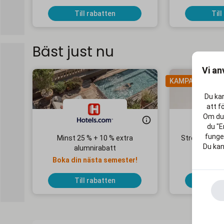
Till rabatten
Till
Bäst just nu
Vi an
KAMPANJ
Du kan
att f
Om du 
du "E
funger
Minst 25 % + 10 % extra
Streaming Ma
Du kan
alumnirabatt
1
Boka din nästa semester!
Ingen 
Till rabatten
Till