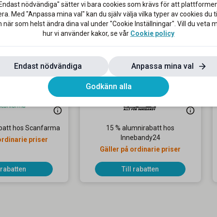
Endast nödvändiga" sätter vi bara cookies som krävs för att plattforme
ra. Med "Anpassa mina val" kan du själv välja vilka typer av cookies du til
 när som helst ändra dina val under "Cookie Inställningar". Vill du veta
hur vi använder kakor, se vår
Cookie policy
Endast nödvändiga
Anpassa mina val
Godkänn alla
batt hos Scanfarma
15 % alumnirabatt hos
Innebandy24
ordinarie priser
Gäller på ordinarie priser
l rabatten
Till rabatten