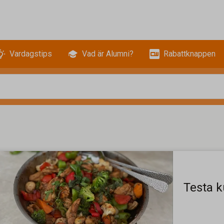
Vardagstips
Vad är Alumni?
Rabattknappen
Testa k