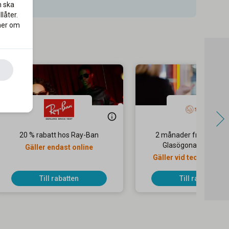
n ska
låter.
 mer om
20 % rabatt hos Ray-Ban
2 månader fritt på Life
Glasögonabonnema
Gäller endast online
Gäller vid tecknande av
abonnemang
Till rabatten
Till rabatten