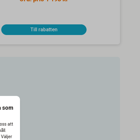
Till rabatten
a som
oss att
åll.
 Väljer