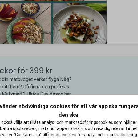
ckor för 399 kr
tt din matbudget verkar flyga iväg?
i ditt hem? Då finns den perfekta
i Matsmart"! Ulrika Davidsson har
 dig att ta kontroll över din
nvänder nödvändiga cookies för att vår app ska funger
älsosamt och gott. Som alumn kan
den ska.
ika Davidsson coachar dig hela
 också välja att tillåta analys- och marknadsföringscookies som hjälper 
bättra upplevelsen, mäta hur appen används och visa dig relevant inneh
väljer "Godkänn alla" tillåter du cookies för analys och marknadsföring.