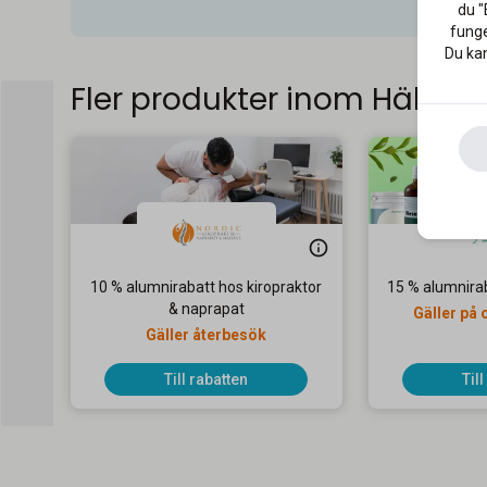
du "
funge
Du kan
Fler produkter inom Hälsa
10 % alumnirabatt hos kiropraktor
15 % alumnira
& naprapat
Gäller på 
Gäller återbesök
Till rabatten
Til