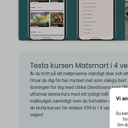
Testa kursen Matsmart i 4 ve
Är du trött på att matpriserna ständigt ökar och a
Oroar du dig för hur mycket mat som slängs bort 
lösningen för dig med Ulrika Davidssons kurs "Bl
utformat denna kurs med ett tydligt mål – att hjälpa
Vi a
matbudget samtidigt som du fortsätter att äta h
du testa kursen för endast 399 kr i 4 veckor. Ulr
Du kan
vägen!
för
Om du 