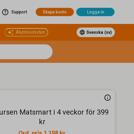
Support
Skapa konto
Logga in
Alumnivinsten
Svenska
(sv)
ursen Matsmart i 4 veckor för 399
kr
Ord. pris 1 198 kr