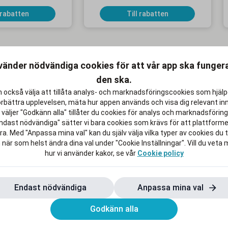
 rabatten
Till rabatten
vänder nödvändiga cookies för att vår app ska funge
den ska.
KAMPANJ
K
 också välja att tillåta analys- och marknadsföringscookies som hjäl
örbättra upplevelsen, mäta hur appen används och visa dig relevant inn
väljer "Godkänn alla" tillåter du cookies för analys och marknadsföring.
ndast nödvändiga" sätter vi bara cookies som krävs för att plattform
a. Med "Anpassa mina val" kan du själv välja vilka typer av cookies du ti
x för 119 kr/mån i
Upp till 500 kr rabatt på MacBook
 när som helst ändra dina val under "Cookie Inställningar". Vill du veta
2 mån
Air och 200 kr på iPad Air
hur vi använder kakor, se vår
Cookie policy
bindningstid
Gäller online och i butik
 rabatten
Till rabatten
Endast nödvändiga
Anpassa mina val
Godkänn alla