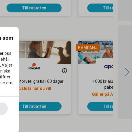
Till rabatten
Till rabatten
ra som
AMPANJ
KAMPANJ
per oss
ehåll.
 Väljer
en ska
llåter.
Testa Storytel gratis i 60 dagar
1 000 kr alumnirabatt
 mer om
paketresor
Avsluta när du vill
Gäller på Apollo Mo
Selected-hotell
Till rabatten
Till rabatten