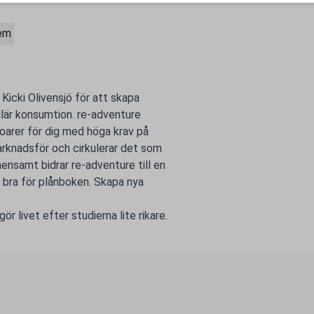
lem
icki Olivensjö för att skapa
kulär konsumtion. re-adventure
arer för dig med höga krav på
arknadsför och cirkulerar det som
nsamt bidrar re-adventure till en
h bra för plånboken. Skapa nya
r livet efter studierna lite rikare.