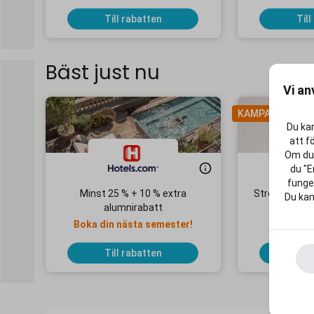
Till rabatten
Till
Bäst just nu
Vi an
KAMPANJ
Du kan
att f
Om du 
du "E
funger
Minst 25 % + 10 % extra
Streaming Ma
Du kan
alumnirabatt
1
Boka din nästa semester!
Ingen 
Till rabatten
Till