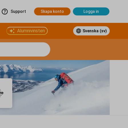
Support
Skapa konto
Logga in
Alumnivinsten
Svenska
(sv)