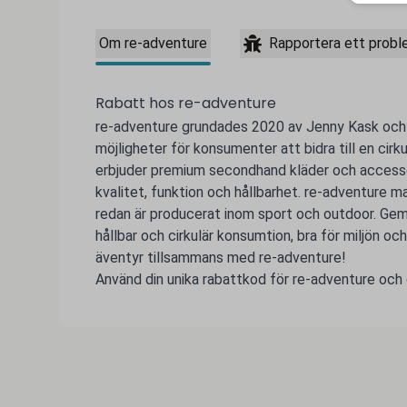
Om re-adventure
Rapportera ett prob
Rabatt hos re-adventure
re-adventure grundades 2020 av Jenny Kask och K
möjligheter för konsumenter att bidra till en cir
erbjuder premium secondhand kläder och accesso
kvalitet, funktion och hållbarhet. re-adventure m
redan är producerat inom sport och outdoor. Geme
hållbar och cirkulär konsumtion, bra för miljön oc
äventyr tillsammans med re-adventure!
Använd din unika rabattkod för re-adventure och gö