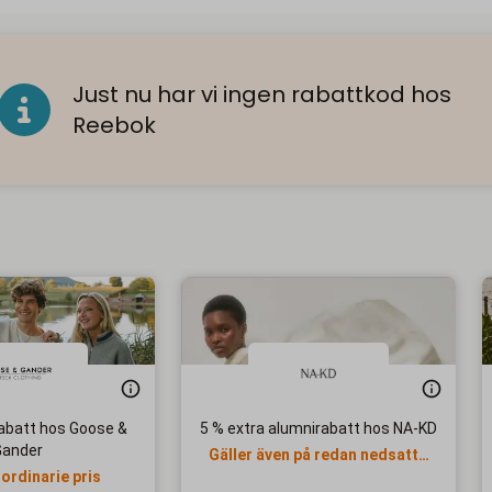
Just nu har vi ingen rabattkod hos
Reebok
abatt hos Goose &
5 % extra alumnirabatt hos NA-KD
Gander
Gäller även på redan nedsatta
 ordinarie pris
priser