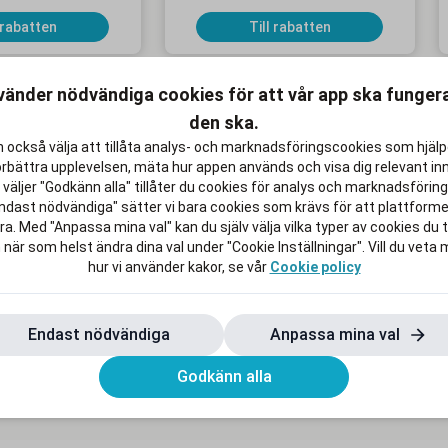
 rabatten
Till rabatten
vänder nödvändiga cookies för att vår app ska funge
den ska.
 också välja att tillåta analys- och marknadsföringscookies som hjäl
KAMPANJ
K
örbättra upplevelsen, mäta hur appen används och visa dig relevant inn
väljer "Godkänn alla" tillåter du cookies för analys och marknadsföring.
ndast nödvändiga" sätter vi bara cookies som krävs för att plattform
a. Med "Anpassa mina val" kan du själv välja vilka typer av cookies du ti
 när som helst ändra dina val under "Cookie Inställningar". Vill du veta
hur vi använder kakor, se vår
Cookie policy
x för 119 kr/mån i
Upp till 500 kr rabatt på MacBook
2 mån
Air och 200 kr på iPad Air
bindningstid
Gäller online och i butik
Endast nödvändiga
Anpassa mina val
 rabatten
Till rabatten
Godkänn alla