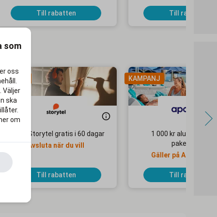
Till rabatten
Till rabatten
ra som
per oss
AMPANJ
KAMPANJ
ehåll.
 Väljer
en ska
llåter.
 mer om
Testa Storytel gratis i 60 dagar
1 000 kr alumnirabatt
paketresor
Avsluta när du vill
Gäller på Apollo Mo
Selected-hotell
Till rabatten
Till rabatten