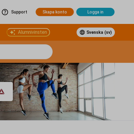
Support
Skapa konto
Logga in
Alumnivinsten
Svenska
(sv)