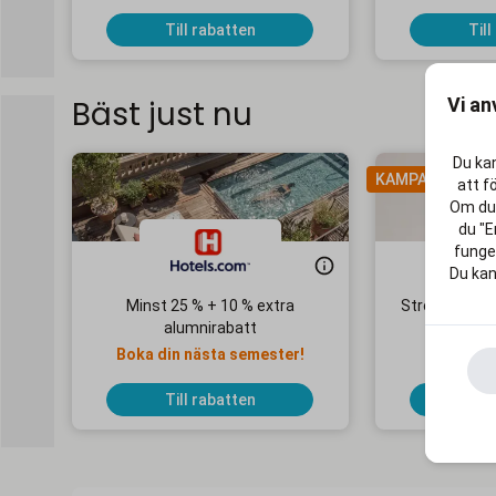
Till rabatten
Till
Vi an
Bäst just nu
Du kan
KAMPANJ
att f
Om du 
du "E
funger
Du kan
Minst 25 % + 10 % extra
Streaming Ma
alumnirabatt
1
Boka din nästa semester!
Ingen 
Till rabatten
Till