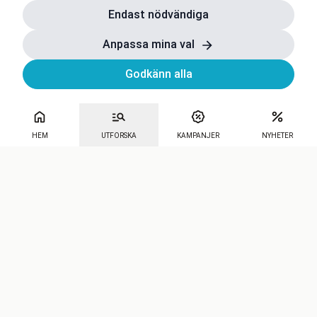
Endast nödvändiga
Anpassa mina val
Godkänn alla
HEM
UTFORSKA
KAMPANJER
NYHETER
Mecenat
·
Seniordays
·
Mecenat Talang
·