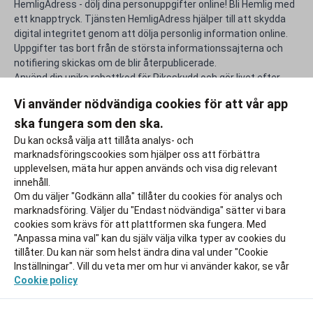
HemligAdress - dölj dina personuppgifter online! Bli Hemlig med
ett knapptryck. Tjänsten HemligAdress hjälper till att skydda
digital integritet genom att dölja personlig information online.
Uppgifter tas bort från de största informationssajterna och
notifiering skickas om de blir återpublicerade.
Använd din unika rabattkod för Riksskydd och gör livet efter
studierna lite rikare.
Vi använder nödvändiga cookies för att vår app
ska fungera som den ska.
Rapportera ett problem
Du kan också välja att tillåta analys- och
marknadsföringscookies som hjälper oss att förbättra
upplevelsen, mäta hur appen används och visa dig relevant
innehåll.
Om du väljer "Godkänn alla" tillåter du cookies för analys och
marknadsföring. Väljer du "Endast nödvändiga" sätter vi bara
cookies som krävs för att plattformen ska fungera. Med
"Anpassa mina val" kan du själv välja vilka typer av cookies du
tillåter. Du kan när som helst ändra dina val under "Cookie
Inställningar". Vill du veta mer om hur vi använder kakor, se vår
Cookie policy