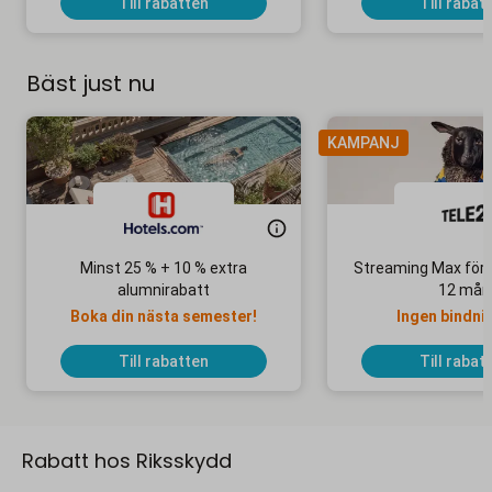
Till rabatten
Till rabat
Bäst just nu
KAMPANJ
Minst 25 % + 10 % extra
Streaming Max för 
alumnirabatt
12 mån
Boka din nästa semester!
Ingen bindni
Till rabatten
Till rabat
Rabatt hos Riksskydd