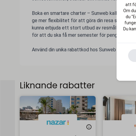
att f
Om du 
Boka en smartare charter – Sunweb kallar det S
du "E
ge mer flexibilitet för att göra din resa speciell, j
funger
kunna erbjuda ett stort utbud av resmål och boen
Du kan
för att du ska få mer semester för pengarna.
Använd din unika rabattkod hos Sunweb och gör liv
Liknande rabatter