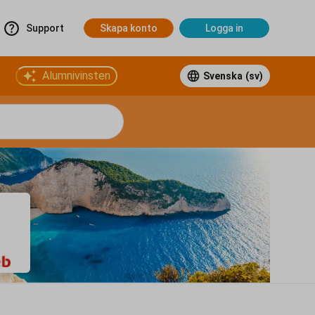
Support
Skapa konto
Logga in
Alumnivinsten
Svenska
(sv)