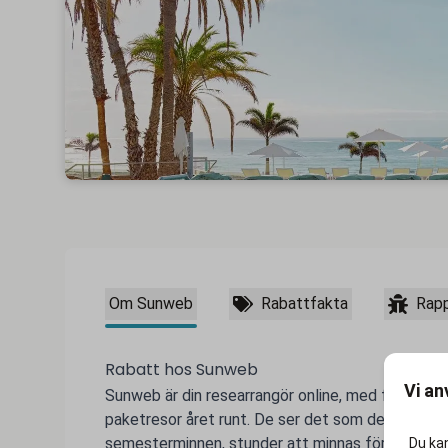
Om Sunweb
Rabattfakta
Rapp
Rabatt hos Sunweb
Vi an
Sunweb är din researrangör online, med fokus på
paketresor året runt. De ser det som deras främs
semesterminnen, stunder att minnas för resten av
Du kan