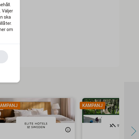
ehåll.
 Väljer
en ska
llåter.
 mer om
AMPANJ
KAMPANJ