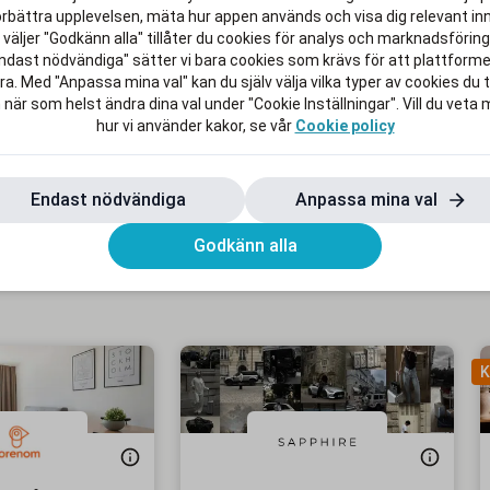
örbättra upplevelsen, mäta hur appen används och visa dig relevant inn
väljer "Godkänn alla" tillåter du cookies för analys och marknadsföring.
chmarter och det handlar om att
ndast nödvändiga" sätter vi bara cookies som krävs för att plattform
ust för dig. De är stolta över att
a. Med "Anpassa mina val" kan du själv välja vilka typer av cookies du ti
den till marknadens bästa priser,
 när som helst ändra dina val under "Cookie Inställningar". Vill du veta
hur vi använder kakor, se vår
Cookie policy
et efter studierna lite rikare.
Endast nödvändiga
Anpassa mina val
Godkänn alla
K