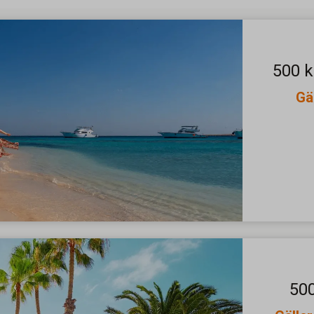
500 k
Gä
500