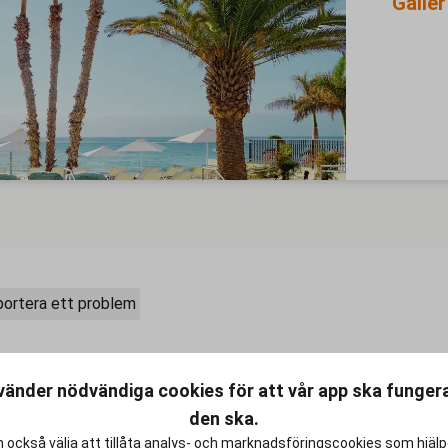
Gälle
ortera ett problem
vänder nödvändiga cookies för att vår app ska funge
 att erbjuda skräddarsydda
den ska.
ta uppgift att ge dig oförglömliga
 livet.
 också välja att tillåta analys- och marknadsföringscookies som hjäl