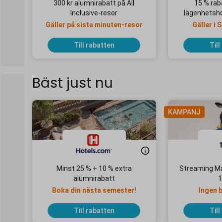
300 kr alumnirabatt på All
15 % rab
Inclusive-resor
lägenhetsho
lä
Gäller på sista minuten-resor
Gäller i
Gö
Till rabatten
Till
Bäst just nu
KAMPANJ
Minst 25 % + 10 % extra
Streaming Ma
alumnirabatt
1
Boka din nästa semester!
Ingen 
Till rabatten
Till