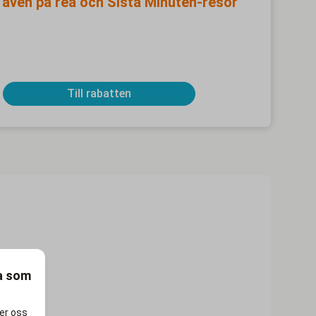
r även på rea och Sista Minuten-resor
Till rabatten
ra som
per oss