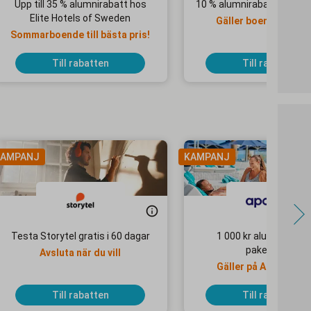
Upp till 35 % alumnirabatt hos
10 % alumnirabatt hos T
Elite Hotels of Sweden
Gäller boende i som
Sommarboende till bästa pris!
Till rabatten
Till rabatten
AMPANJ
KAMPANJ
Testa Storytel gratis i 60 dagar
1 000 kr alumnirabatt
paketresor
Avsluta när du vill
Gäller på Apollo Mo
Selected-hotell
Till rabatten
Till rabatten