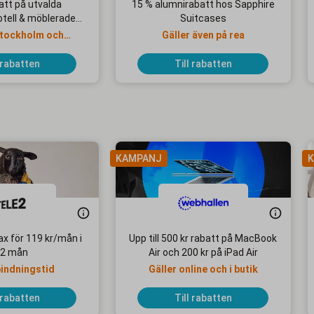
att på utvalda
15 % alumnirabatt hos Sapphire
tell & möblerade
Suitcases
genheter
 Stockholm och
Gäller även på rea
teborg
 rabatten
Till rabatten
KAMPANJ
K
x för 119 kr/mån i
Upp till 500 kr rabatt på MacBook
2 mån
Air och 200 kr på iPad Air
bindningstid
Gäller online och i butik
 rabatten
Till rabatten