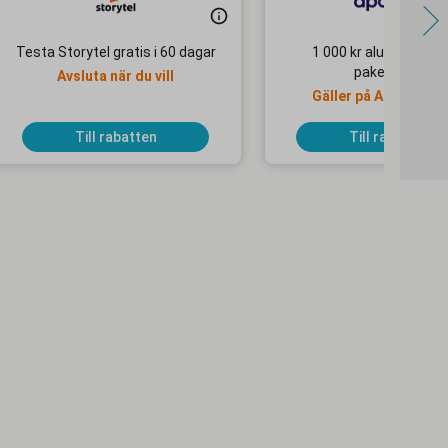
Testa Storytel gratis i 60 dagar
1 000 kr alumnirabatt
paketresor
Avsluta när du vill
Gäller på Apollo Mo
Selected-hotell
Till rabatten
Till rabatten