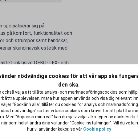
 specialiserar sig på
kus på komfort, funktionalitet och
flor och strumpor samt handskar,
förenar skandinavisk estetik med
kvalitet, inklusive OEKO-TEX- och
ngfria. De är inte bara mjuka och
vänder nödvändiga cookies för att vår app ska funge
ändning året runt.
den ska.
känsla av mys och välbefinnande i
 kväll hemma eller helt enkelt att
 också välja att tillåta analys- och marknadsföringscookies som hjäl
örbättra upplevelsen, mäta hur appen används och visa dig relevant inn
liga kvällar och nätter.
väljer "Godkänn alla" tillåter du cookies för analys och marknadsföring.
ndast nödvändiga" sätter vi bara cookies som krävs för att plattform
a. Med "Anpassa mina val" kan du själv välja vilka typer av cookies du ti
 när som helst ändra dina val under "Cookie Inställningar". Vill du veta
hur vi använder kakor, se vår
Cookie policy