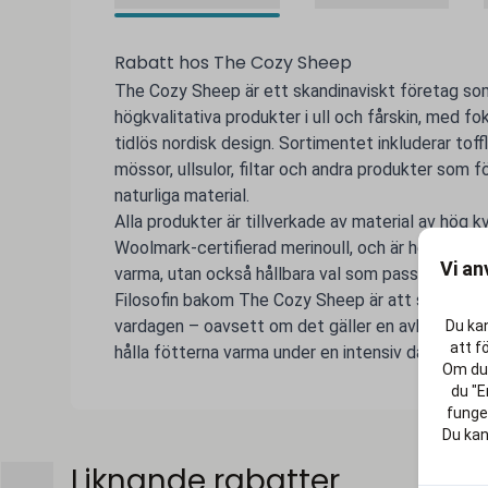
Rabatt hos The Cozy Sheep
The Cozy Sheep är ett skandinaviskt företag som
högkvalitativa produkter i ull och fårskin, med fo
tidlös nordisk design. Sortimentet inkluderar tof
mössor, ullsulor, filtar och andra produkter som 
naturliga material.
Alla produkter är tillverkade av material av hög 
Woolmark-certifierad merinoull, och är helt mulesi
Vi an
varma, utan också hållbara val som passar för anv
Filosofin bakom The Cozy Sheep är att skapa en 
vardagen – oavsett om det gäller en avkopplande
Du kan
att f
hålla fötterna varma under en intensiv dag eller ky
Om du 
du "E
funger
Du kan
Liknande rabatter