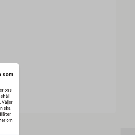
ra som
per oss
ehåll.
 Väljer
en ska
llåter.
 mer om