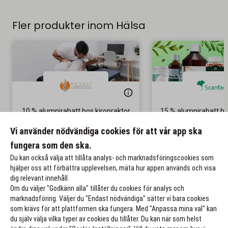
Fler produkter inom Hälsa
10 % alumnirabatt hos kiropraktor
15 % alumnirabatt h
& naprapat
Gäller på ordinar
Vi använder nödvändiga cookies för att vår app ska
Gäller återbesök
fungera som den ska.
Till rabatten
Till rabat
Du kan också välja att tillåta analys- och marknadsföringscookies som
hjälper oss att förbättra upplevelsen, mäta hur appen används och visa
dig relevant innehåll.
Om du väljer "Godkänn alla" tillåter du cookies för analys och
marknadsföring. Väljer du "Endast nödvändiga" sätter vi bara cookies
som krävs för att plattformen ska fungera. Med "Anpassa mina val" kan
du själv välja vilka typer av cookies du tillåter. Du kan när som helst