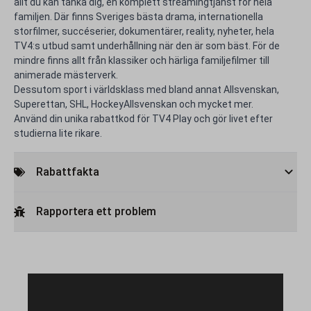
allt du kan tänka dig, en komplett streamingtjänst för hela
familjen. Där finns Sveriges bästa drama, internationella
storfilmer, succéserier, dokumentärer, reality, nyheter, hela
TV4:s utbud samt underhållning när den är som bäst. För de
mindre finns allt från klassiker och härliga familjefilmer till
animerade mästerverk.
Dessutom sport i världsklass med bland annat Allsvenskan,
Superettan, SHL, HockeyAllsvenskan och mycket mer.
Använd din unika rabattkod för TV4 Play och gör livet efter
studierna lite rikare.
Rabattfakta
Rapportera ett problem