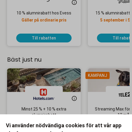
10 % alumnirabatt hos Evess
15 % alumnirabatt 
Gäller på ordinarie pris
5 september i 
Till rabatten
Till rabat
Bäst just nu
KAMPANJ
Minst 25 % + 10 % extra
Streaming Max för 
alumnirabatt
12 mån
Boka din nästa semester!
Ingen bindni
Vi använder nödvändiga cookies för att vår app