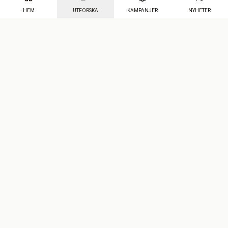
HEM
UTFORSKA
KAMPANJER
NYHETER
Mecenat
·
Seniordays
·
Mecenat Talang
·
TraineeGuiden
Svenska
(sv)