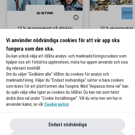
15 % alumnirabatt på ditt köp
10 % alumnirabatt
parfymer
Gäller på nedsatta priser
Vi använder nödvändiga cookies för att vår app ska
Gäller även p
fungera som den ska.
Till rabatten
Till rabat
Du kan också välja att tillåta analys- och marknadsföringscookies som
hjälper oss att förbättra upplevelsen, mäta hur appen används och visa
dig relevant innehåll.
Om du väljer "Godkänn alla" tillåter du cookies för analys och
marknadsföring. Väljer du "Endast nödvändiga" sätter vi bara cookies
som krävs för att plattformen ska fungera. Med "Anpassa mina val" kan
du själv välja vilka typer av cookies du tillåter. Du kan när som helst
ändra dina val under "Cookie Inställningar". Vill du veta mer om hur vi
använder kakor, se vår
Cookie policy
Endast nödvändiga