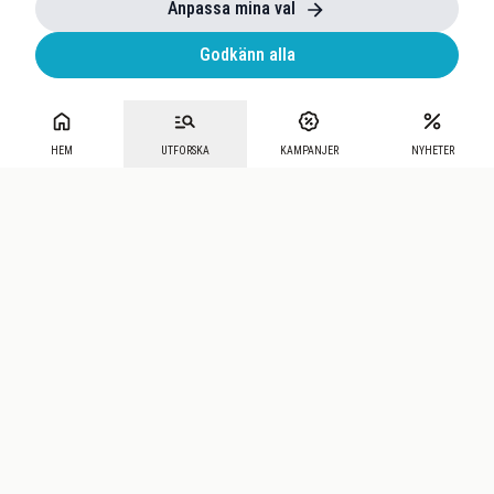
Anpassa mina val
Godkänn alla
HEM
UTFORSKA
KAMPANJER
NYHETER
Mecenat
·
Seniordays
·
Mecenat Talang
·
TraineeGuiden