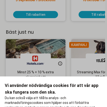
5 september i Stockholm
10 oktober i S
Till rabatten
Till rabat
Bäst just nu
KAMPANJ
Minst 25 % + 10 % extra
Streaming Max för 
alumnirabatt
12 mån
Boka din nästa semester!
Ingen bindni
Vi använder nödvändiga cookies för att vår app
ska fungera som den ska.
Till rabatten
Till rabat
Du kan också välja att tillåta analys- och
marknadsföringscookies som hjälper oss att förbättra