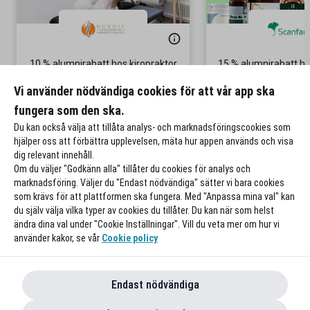
10 % alumnirabatt hos kiropraktor
15 % alumnirabatt h
& naprapat
Gäller på ordinar
Vi använder nödvändiga cookies för att vår app ska
Gäller återbesök
fungera som den ska.
Till rabatten
Till rabat
Du kan också välja att tillåta analys- och marknadsföringscookies som
hjälper oss att förbättra upplevelsen, mäta hur appen används och visa
dig relevant innehåll.
Om du väljer "Godkänn alla" tillåter du cookies för analys och
marknadsföring. Väljer du "Endast nödvändiga" sätter vi bara cookies
som krävs för att plattformen ska fungera. Med "Anpassa mina val" kan
du själv välja vilka typer av cookies du tillåter. Du kan när som helst
ändra dina val under "Cookie Inställningar". Vill du veta mer om hur vi
använder kakor, se vår
Cookie policy
Endast nödvändiga