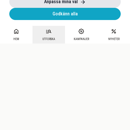
Anpassa mina val
Godkänn alla
HEM
UTFORSKA
KAMPANJER
NYHETER
Mecenat
·
Seniordays
·
Mecenat Talang
·
TraineeGuiden