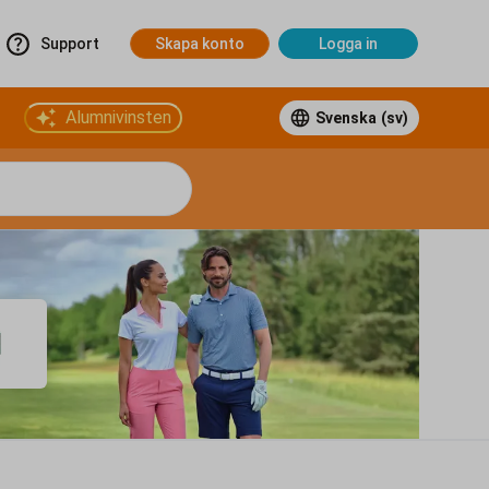
Support
Skapa konto
Logga in
Alumnivinsten
Svenska
(sv)