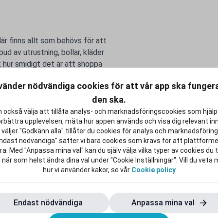
är finns allt som behövs för att
bud av utrustning, bollar, kläder
 hur smidigt det är att shoppa
vänder nödvändiga cookies för att vår app ska funge
et efter studierna lite rikare.
den ska.
 också välja att tillåta analys- och marknadsföringscookies som hjäl
örbättra upplevelsen, mäta hur appen används och visa dig relevant inn
väljer "Godkänn alla" tillåter du cookies för analys och marknadsföring.
ndast nödvändiga" sätter vi bara cookies som krävs för att plattform
a. Med "Anpassa mina val" kan du själv välja vilka typer av cookies du ti
 när som helst ändra dina val under "Cookie Inställningar". Vill du veta
hur vi använder kakor, se vår
Cookie policy
Endast nödvändiga
Anpassa mina val