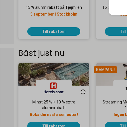
15 % alumnirabatt på Tjejmilen
15 % alumnira
5 september i Stockholm
Gäll
Till rabatten
Till
Bäst just nu
KAMPANJ
Minst 25 % + 10 % extra
Streaming Ma
alumnirabatt
1
Boka din nästa semester!
Ingen 
Till rabatten
Till