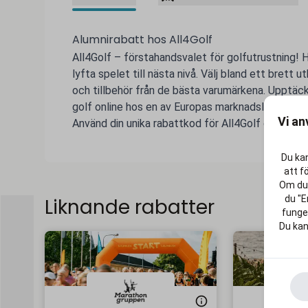
Alumnirabatt hos All4Golf
All4Golf – förstahandsvalet för golfutrustning! H
lyfta spelet till nästa nivå. Välj bland ett brett ut
och tillbehör från de bästa varumärkena. Upptäck
golf online hos en av Europas marknadsledare!
Vi an
Använd din unika rabattkod för All4Golf och gör liv
Du kan
att f
Om du 
du "E
Liknande rabatter
funger
Du kan