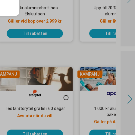
550 kr alumnirabatt hos
Upp till 70 % + 10 % e
Elskjutsen
alumnirabatt
Gäller vid köp över 2 999 kr
Gäller även på re
Till rabatten
Till rabatten
AMPANJ
KAMPANJ
Testa Storytel gratis i 60 dagar
1 000 kr alumnirabatt
paketresor
Avsluta när du vill
Gäller på Apollo Mo
Selected-hotell
Till rabatten
Till rabatten