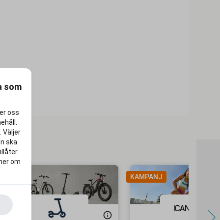
ra som
per oss
ehåll.
 Väljer
en ska
llåter.
 mer om
KAMPANJ