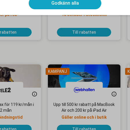
Godkänn alla
batt hos Fabletics
15 % alumnirabatt på Tjurruset
er på rea
10 oktober i Stockholm
 rabatten
Till rabatten
KAMPANJ
K
x för 119 kr/mån i
Upp till 500 kr rabatt på MacBook
2 mån
Air och 200 kr på iPad Air
bindningstid
Gäller online och i butik
 rabatten
Till rabatten