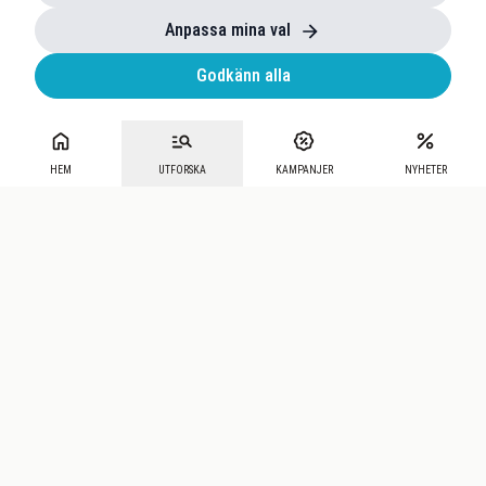
Anpassa mina val
Godkänn alla
HEM
UTFORSKA
KAMPANJER
NYHETER
Mecenat
·
Seniordays
·
Mecenat Talang
·
TraineeGuiden