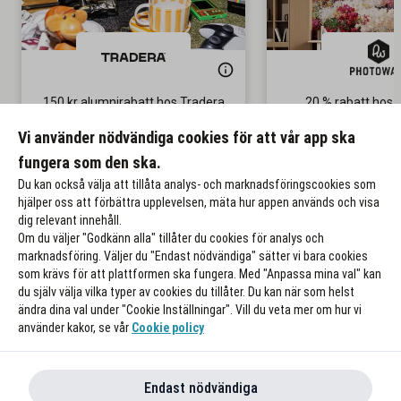
150 kr alumnirabatt hos Tradera
20 % rabatt hos 
Gäller på ditt första köp
Gäller på ordinar
Vi använder nödvändiga cookies för att vår app ska
fungera som den ska.
Till rabatten
Till rabat
Du kan också välja att tillåta analys- och marknadsföringscookies som
hjälper oss att förbättra upplevelsen, mäta hur appen används och visa
dig relevant innehåll.
Om du väljer "Godkänn alla" tillåter du cookies för analys och
marknadsföring. Väljer du "Endast nödvändiga" sätter vi bara cookies
som krävs för att plattformen ska fungera. Med "Anpassa mina val" kan
du själv välja vilka typer av cookies du tillåter. Du kan när som helst
ändra dina val under "Cookie Inställningar". Vill du veta mer om hur vi
använder kakor, se vår
Cookie policy
Endast nödvändiga