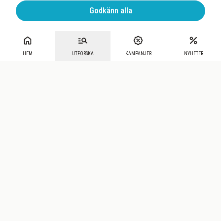
Godkänn alla
HEM
UTFORSKA
KAMPANJER
NYHETER
Mecenat
·
Seniordays
·
Mecenat Talang
·
TraineeGuiden