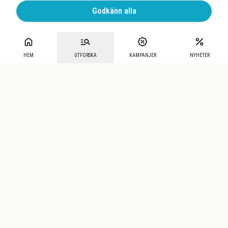
Godkänn alla
HEM
UTFORSKA
KAMPANJER
NYHETER
Mecenat
·
Seniordays
·
Mecenat Talang
·
TraineeGuiden