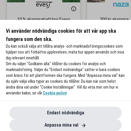
10 % alumnirabatt hos Evess
300 kr alumniraba
Inclusive-r
Gäller på ordinarie pris
Vi använder nödvändiga cookies för att vår app ska
Gäller på sista mi
fungera som den ska.
Till rabatten
Till rabat
Du kan också välja att tillåta analys- och marknadsföringscookies som
hjälper oss att förbättra upplevelsen, mäta hur appen används och visa
dig relevant innehåll.
Om du väljer "Godkänn alla" tillåter du cookies för analys och
marknadsföring. Väljer du "Endast nödvändiga" sätter vi bara cookies
som krävs för att plattformen ska fungera. Med "Anpassa mina val" kan
du själv välja vilka typer av cookies du tillåter. Du kan när som helst
ändra dina val under "Cookie Inställningar". Vill du veta mer om hur vi
använder kakor, se vår
Cookie policy
Endast nödvändiga
Anpassa mina val