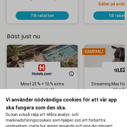
Gäller på ordin
Till rabatten
Till rabat
Bäst just nu
KAMPANJ
Minst 25 % + 10 % extra
Streaming Max för 
alumnirabatt
12 mån
Boka din nästa semester!
Ingen bindni
Vi använder nödvändiga cookies för att vår app
ska fungera som den ska.
Till rabatten
Till rabat
Du kan också välja att tillåta analys- och
marknadsföringscookies som hjälper oss att förbättra
upplevelsen, mäta hur appen används och visa dig relevant