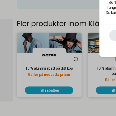
du "
funge
Du kan
Fler produkter inom Kläder
15 % alumnirabatt på ditt köp
10 % alumni
pa
Gäller på nedsatta priser
Gäller
Till rabatten
Til