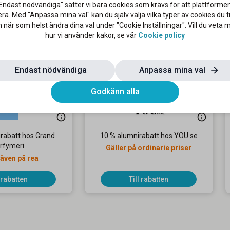
Endast nödvändiga" sätter vi bara cookies som krävs för att plattforme
ra. Med "Anpassa mina val" kan du själv välja vilka typer av cookies du til
 när som helst ändra dina val under "Cookie Inställningar". Vill du veta
hur vi använder kakor, se vår
Cookie policy
 & Skönhet
Endast nödvändiga
Anpassa mina val
Godkänn alla
rabatt hos Grand
10 % alumnirabatt hos YOU.se
rfymeri
Gäller på ordinarie priser
 även på rea
l rabatten
Till rabatten