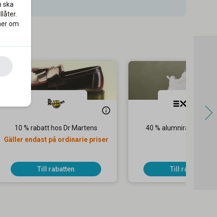
n ska
låter.
 mer om
10 % rabatt hos Dr Martens
40 % alumnirabatt hos 
Gäller endast på ordinarie priser
Till rabatten
Till rabatten