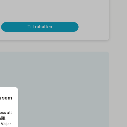
Till rabatten
a som
oss att
åll.
 Väljer