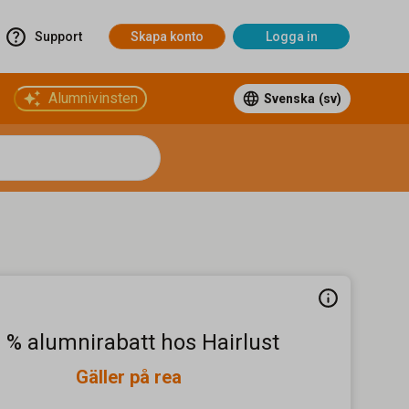
Support
Skapa konto
Logga in
Alumnivinsten
Svenska
(sv)
 % alumnirabatt hos Hairlust
Gäller på rea