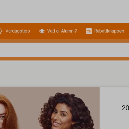
Vardagstips
Vad är Alumni?
Rabattknappen
20