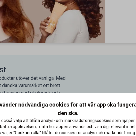
st
odukter utöver det vanliga. Med
t danska varumärket ett brett
ean beauty med ekologisk och
ert hår och en mer hållbar
nvänder nödvändiga cookies för att vår app ska funger
och ekologisk hårvård, hårstyling,
den ska.
alla hårtyper och behov. Som
 också välja att tillåta analys- och marknadsföringscookies som hjälper 
irlusts hemsida – även på redan
bättra upplevelsen, mäta hur appen används och visa dig relevant inneh
väljer "Godkänn alla" tillåter du cookies för analys och marknadsföring.