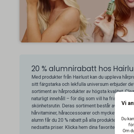
20 % alumnirabatt hos Hairlu
Med produkter från Hairlust kan du uppleva hårpr
sitt färgstarka och lekfulla universum erbjuder de
sortiment av hårprodukter av högsta kvalitet. Cl
naturligt innehåll – för dig som vill ha friskt, vack
Vi a
skönhetsrutin. Deras sortiment består av naturlig 
hårvitaminer, håraccessoarer och mycket mer för 
Du kan
alumn får du 20 % rabatt på alla produkter på Ha
för
nedsatta priser. Klicka hem dina favoriter idag!
Om du 